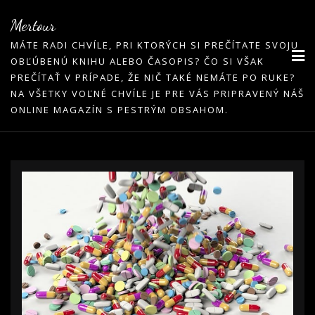
Skip
Mertour
to
MÁTE RADI CHVÍLE, PRI KTORÝCH SI PREČÍTATE SVOJU
content
OBĽÚBENÚ KNIHU ALEBO ČASOPIS? ČO SI VŠAK
PREČÍTAŤ V PRÍPADE, ŽE NIČ TAKÉ NEMÁTE PO RUKE?
NA VŠETKY VOĽNÉ CHVÍLE JE PRE VÁS PRIPRAVENÝ NÁŠ
ONLINE MAGAZÍN S PESTRÝM OBSAHOM.