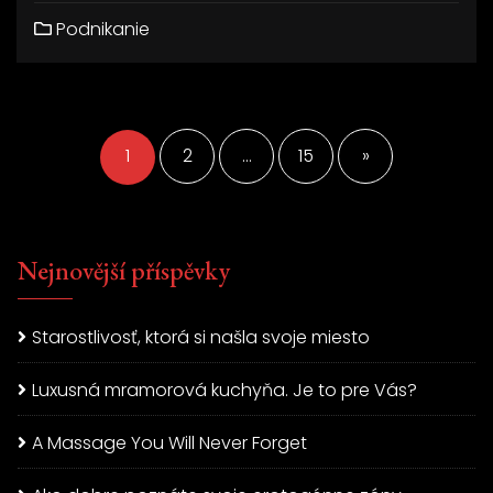
Podnikanie
Stránkování
příspěvků
1
2
…
15
»
Nejnovější příspěvky
Starostlivosť, ktorá si našla svoje miesto
Luxusná mramorová kuchyňa. Je to pre Vás?
A Massage You Will Never Forget