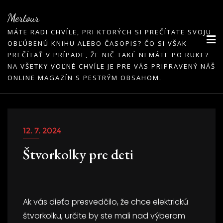
Skip
Mertour
to
MÁTE RADI CHVÍLE, PRI KTORÝCH SI PREČÍTATE SVOJU
content
OBĽÚBENÚ KNIHU ALEBO ČASOPIS? ČO SI VŠAK
PREČÍTAŤ V PRÍPADE, ŽE NIČ TAKÉ NEMÁTE PO RUKE?
NA VŠETKY VOĽNÉ CHVÍLE JE PRE VÁS PRIPRAVENÝ NÁŠ
ONLINE MAGAZÍN S PESTRÝM OBSAHOM.
12. 7. 2024
Štvorkolky pre deti
Ak vás dieťa presvedčilo, že chce elektrickú
štvorkolku, určite by ste mali nad výberom