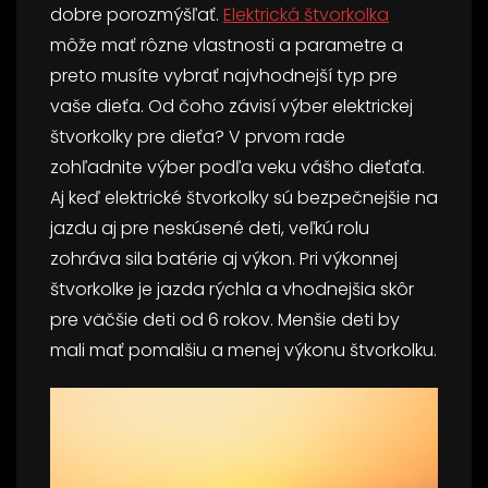
dobre porozmýšľať.
Elektrická štvorkolka
môže mať rôzne vlastnosti a parametre a
preto musíte vybrať najvhodnejší typ pre
vaše dieťa. Od čoho závisí výber elektrickej
štvorkolky pre dieťa? V prvom rade
zohľadnite výber podľa veku vášho dieťaťa.
Aj keď elektrické štvorkolky sú bezpečnejšie na
jazdu aj pre neskúsené deti, veľkú rolu
zohráva sila batérie aj výkon. Pri výkonnej
štvorkolke je jazda rýchla a vhodnejšia skôr
pre väčšie deti od 6 rokov. Menšie deti by
mali mať pomalšiu a menej výkonu štvorkolku.