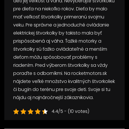
deti jej veľkosť a váha. Nevyberajte štvorkolku
pre dieťa na niekoľko rokov. Dieťa by malo
mať veľkosť štvorkolky primeranú svojmu
veku. Pre správne a jednoduché ovládanie
elektrickej štvorkolky by takisto mala byť
prispôsobená aj váha. Ťažké motorky a
štvorkolky sú ťažko ovládateľné a menším
deťom môžu spôsobovať problémy s
riadením. Pred výberom štvorkolky sa vždy
poraďte s odborníkmi. Na rocketmotors.sk
nájdete veľké množstvo kvalitných štvorkoliek
či bugín do terénu pre svoje deti. Svoje si tu
nájdu aj najnáročnejší zákaznikovia.
4.4/5 - (10 votes)
Navigace