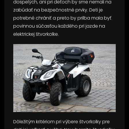
dospelých, ani pri deťoch by sme nemali na
zabúdať na bezpečnostné prvky. Deti je
potrebné chrániť a preto by prilba mala byť
povinnou súčasťou každého pri jazde na
elektrickej štvorkolke.
Dôležitým kritériom pri výbere štvorkolky pre