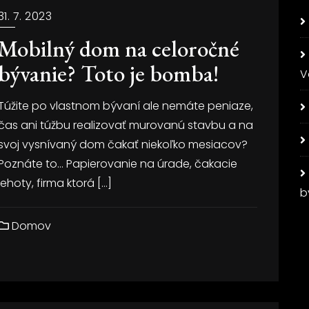
31. 7. 2023
Mobilný dom na celoročné
bývanie? Toto je bomba!
V
Túžite po vlastnom bývaní ale nemáte peniaze,
čas ani túžbu realizovať murovanú stavbu a na
svoj vysnívaný dom čakať niekoľko mesiacov?
Poznáte to… Papierovanie na úrade, čakacie
lehoty, firma ktorá […]
b
Domov