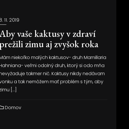
8. 11. 2019
Aby vaše kaktusy v zdraví
prežili zimu aj zvyšok roka
Mám niekoľko malých kaktusov- druh Mamillaria
Hahniana- veľmi odolný druh, ktorý si odo mňa
nevyžaduje takmer nič. Kaktusy nikdy nedávam
vonku a tak nemôžem mať problém s tým, aby
zimu […]
Domov