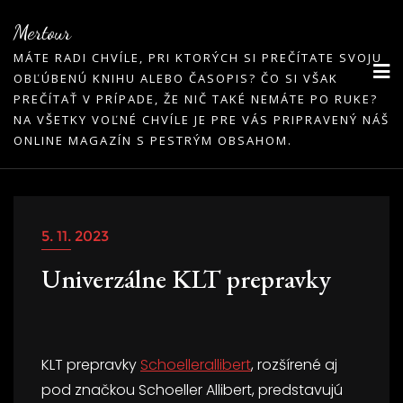
Skip
Mertour
to
MÁTE RADI CHVÍLE, PRI KTORÝCH SI PREČÍTATE SVOJU
content
OBĽÚBENÚ KNIHU ALEBO ČASOPIS? ČO SI VŠAK
PREČÍTAŤ V PRÍPADE, ŽE NIČ TAKÉ NEMÁTE PO RUKE?
NA VŠETKY VOĽNÉ CHVÍLE JE PRE VÁS PRIPRAVENÝ NÁŠ
ONLINE MAGAZÍN S PESTRÝM OBSAHOM.
5. 11. 2023
Univerzálne KLT prepravky
KLT prepravky
Schoellerallibert
, rozšírené aj
pod značkou Schoeller Allibert, predstavujú