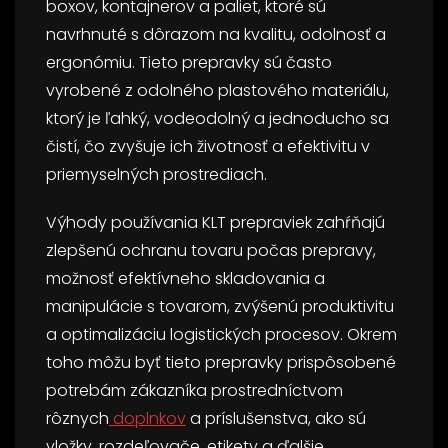
boxov, kontajnerov a paliet, ktoré sú
navrhnuté s dôrazom na kvalitu, odolnosť a
ergonómiu. Tieto prepravky sú často
vyrobené z odolného plastového materiálu,
ktorý je ľahký, vodeodolný a jednoducho sa
čistí, čo zvyšuje ich životnosť a efektivitu v
priemyselných prostrediach.
Výhody používania KLT prepraviek zahŕňajú
zlepšenú ochranu tovaru počas prepravy,
možnosť efektívneho skladovania a
manipulácie s tovarom, zvýšenú produktivitu
a optimalizáciu logistických procesov. Okrem
toho môžu byť tieto prepravky prispôsobené
potrebám zákazníka prostredníctvom
rôznych
doplnkov
a príslušenstva, ako sú
vložky, rozdeľovače, etikety a ďalšie.