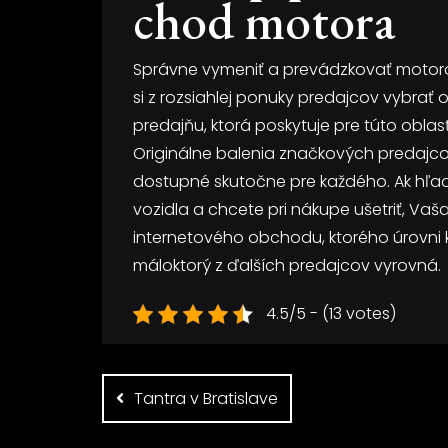
chod motora
Správne vymeniť a prevádzkovať motoro
si z rozsiahlej ponuky predajcov vybrať 
predajňu, ktorá poskytuje pre túto oblas
Originálne balenia značkových predajco
dostupné skutočne pre každého. Ak hľad
vozidla a chcete pri nákupe ušetriť, V
internetového obchodu, ktorého úrovni 
máloktorý z ďalších predajcov vyrovná.
4.5/5 - (13 votes)
Navigace
pro
Tantra v Bratislave