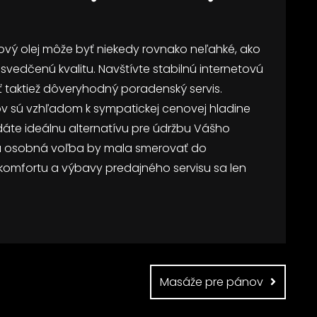
vý olej môže byť niekedy rovnako neľahké, ako
osvedčenú kvalitu. Navštívte stabilnú internetovú
ť taktiež dôveryhodný poradenský servis.
v sú vzhľadom k sympatickej cenovej hladine
áte ideálnu alternatívu pre údržbu Vášho
aša osobná voľba by mala smerovať do
komfortu a výbavy predajného servisu sa len
Masáže pre pánov