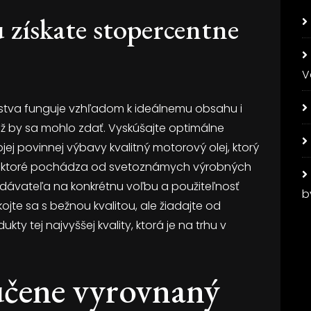
 získate stopercentne
V
stva funguje vzhľadom k ideálnemu obsahu i
ž by sa mohlo zdať. Vyskúšajte optimálne
jej povinnej výbavy kvalitný motorový olej, ktorý
ní, ktoré pochádza od svetoznámych výrobných
dávateľa na konkrétnu voľbu a použiteľnosť
b
ojte sa s bežnou kvalitou, ale žiadajte od
y tej najvyššej kvality, ktorá je na trhu v
učene vyrovnaný