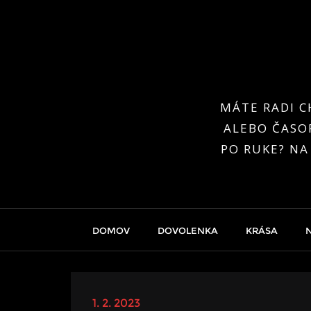
Skip
to
content
MÁTE RADI C
ALEBO ČASOP
PO RUKE? NA
DOMOV
DOVOLENKA
KRÁSA
1. 2. 2023