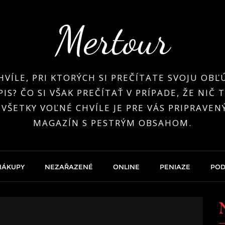
Mertour
HVÍLE, PRI KTORÝCH SI PREČÍTATE SVOJU OB
IS? ČO SI VŠAK PREČÍTAŤ V PRÍPADE, ŽE NIČ
 VŠETKY VOĽNÉ CHVÍLE JE PRE VÁS PRIPRAVEN
MAGAZÍN S PESTRÝM OBSAHOM.
NÁKUPY
NEZAŘAZENÉ
ONLINE
PENIAZE
POD