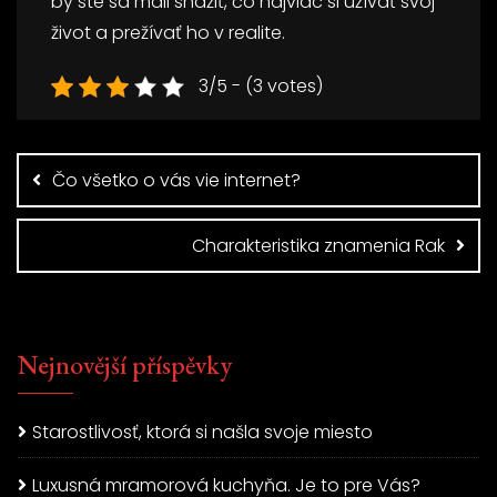
by ste sa mali snažiť, čo najviac si užívať svoj
život a prežívať ho v realite.
3/5 - (3 votes)
Navigace
pro
Čo všetko o vás vie internet?
příspěvek
Charakteristika znamenia Rak
Nejnovější příspěvky
Starostlivosť, ktorá si našla svoje miesto
Luxusná mramorová kuchyňa. Je to pre Vás?