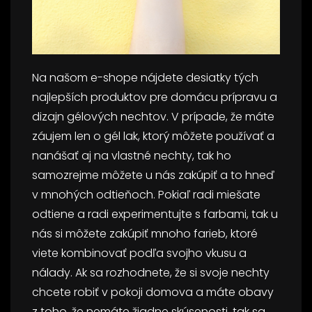
Na našom e-shope nájdete desiatky tých
najlepších produktov pre domácu prípravu a
dizajn gélových nechtov. V prípade, že máte
záujem len o gél lak, ktorý môžete používať a
nanášať aj na vlastné nechty, tak ho
samozrejme môžete u nás zakúpiť a to hneď
v mnohých odtieňoch. Pokiaľ radi miešate
odtiene a radi experimentujte s farbami, tak u
nás si môžete zakúpiť mnoho farieb, ktoré
viete kombinovať podľa svojho vkusu a
nálady. Ak sa rozhodnete, že si svoje nechty
chcete robiť v pokoji domova a máte obavy
z toho, že nemáte žiadne skúsenosti, tak sa