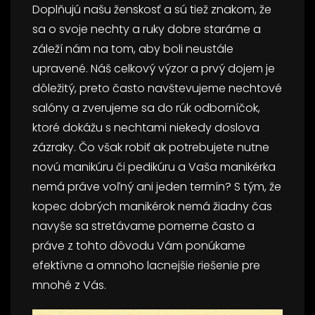
Doplňujú našu ženskosť a sú tiež znakom, že
sa o svoje nechty a ruky dobre staráme a
záleží nám na tom, aby boli neustále
upravené. Náš celkový výzor a prvý dojem je
dôležitý, preto často navštevujeme nechtové
salóny a zverujeme sa do rúk odborníčok,
ktoré dokážu s nechtami niekedy doslova
zázraky. Čo však robiť ak potrebujete nutne
novú manikúru či pedikúru a Vaša manikérka
nemá práve voľný ani jeden termín? S tým, že
kopec dobrých manikérok nemá žiadny čas
navyše sa stretávame pomerne často a
práve z tohto dôvodu Vám ponúkame
efektívne a omnoho lacnejšie riešenie pre
mnohé z Vás.