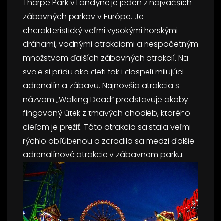
Thorpe Park v Londýne je jeden z najväčších
zábavných parkov v Európe. Je
charakteristický veľmi vysokými horskými
dráhami, vodnými atrakciami a nespočetným
množstvom ďalších zábavných atrakcií. Na
svoje si prídu ako deti tak i dospelí milujúci
adrenalín a zábavu. Najnovšia atrakcia s
názvom „Walking Dead“ predstavuje akoby
fingovaný útek z tmavých chodieb, ktorého
cieľom je prežiť. Táto atrakcia sa stala veľmi
rýchlo obľúbenou a zaradila sa medzi ďalšie
adrenalínové atrakcie v zábavnom parku.