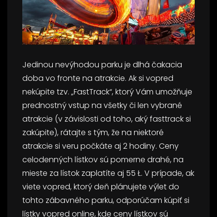
Jedinou nevýhodou parku je dlhá čakacia
doba vo fronte na atrakcie. Ak si vopred
nekúpite tzv. „FastTrack“, ktorý Vám umožňuje
prednostný vstup na všetky či len vybrané
atrakcie (v závislosti od toho, aký fasttrack si
zakúpite), rátajte s tým, že na niektoré
atrakcie si veru počkáte aj 2 hodiny. Ceny
celodenných lístkov sú pomerne drahé, na
mieste za lístok zaplatíte aj 55 Ł. V prípade, ak
viete vopred, ktorý deň plánujete výlet do
tohto zábavného parku, odporúčam kúpiť si
lístky vopred online, kde ceny lístkov sú