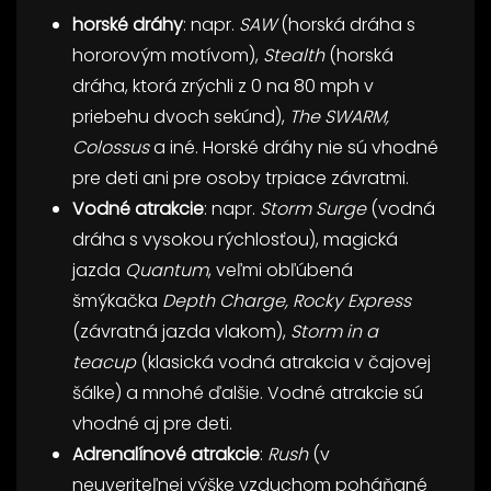
horské dráhy
: napr.
SAW
(horská dráha s
hororovým motívom),
Stealth
(horská
dráha, ktorá zrýchli z 0 na 80 mph v
priebehu dvoch sekúnd),
The SWARM,
Colossus
a iné. Horské dráhy nie sú vhodné
pre deti ani pre osoby trpiace závratmi.
Vodné atrakcie
: napr.
Storm Surge
(vodná
dráha s vysokou rýchlosťou), magická
jazda
Quantum
, veľmi obľúbená
šmýkačka
Depth Charge, Rocky Express
(závratná jazda vlakom),
Storm in a
teacup
(klasická vodná atrakcia v čajovej
šálke) a mnohé ďalšie. Vodné atrakcie sú
vhodné aj pre deti.
Adrenalínové atrakcie
:
Rush
(v
neuveriteľnej výške vzduchom poháňané