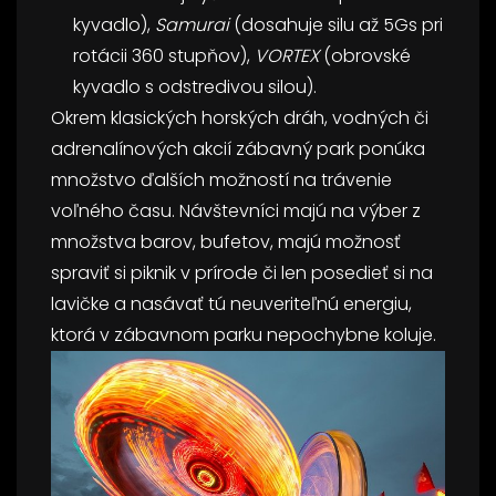
kyvadlo),
Samurai
(dosahuje silu až 5Gs pri
rotácii 360 stupňov),
VORTEX
(obrovské
kyvadlo s odstredivou silou).
Okrem klasických horských dráh, vodných či
adrenalínových akcií zábavný park ponúka
množstvo ďalších možností na trávenie
voľného času. Návštevníci majú na výber z
množstva barov, bufetov, majú možnosť
spraviť si piknik v prírode či len posedieť si na
lavičke a nasávať tú neuveriteľnú energiu,
ktorá v zábavnom parku nepochybne koluje.