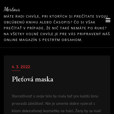
Skip
Mertour
to
MÁTE RADI CHVÍLE, PRI KTORÝCH SI PREČÍTATE SVOJU
content
OBĽÚBENÚ KNIHU ALEBO ČASOPIS? ČO SI VŠAK
PREČÍTAŤ V PRÍPADE, ŽE NIČ TAKÉ NEMÁTE PO RUKE?
NA VŠETKY VOĽNÉ CHVÍLE JE PRE VÁS PRIPRAVENÝ NÁŠ
ONLINE MAGAZÍN S PESTRÝM OBSAHOM.
4. 3. 2022
Pleťová maska
Starostlivosť o svoje telo by mala byť pre každú ženu
prvoradá záležitosť. Nie je umenie dobre vyzerať s
kilom dekoratívnej kozmetiky na tvári. Ženy by sa mali