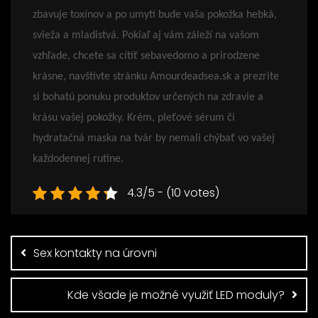
zbavuje toxínov a po umytí bude vaša pokožka hebká,
svieža a mladistvá. Pokiaľ aj vám záleží na vašom
vzhľade, chcete sa cítiť sebavedomo a prirodzene
krásne, navštívte stránku Amourdeadsea.sk a prezrite
si bohatú ponuku produktov určených na zdravie a
krásu vašej pokožky. Krém, pleťové sérum či
hydratačná maska na tvár by nemali chýbať vo vašej
každodennej rutine.
4.3/5 - (10 votes)
Navigace
pro
Sex kontakty na úrovni
příspěvek
Kde všade je možné využiť LED moduly?