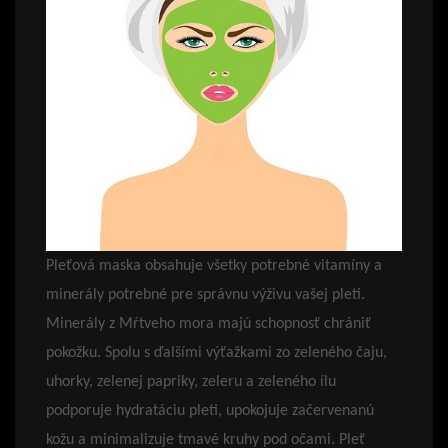
Pleťová maska obsahuje všetky potrebné vitamíny a
minerály potrebné pre správnu výživu vašej pleti.
Minerály z Mŕtveho mora majú schopnosť chrániť
pokožku. Spolu s ďalšími výťažkami zo zeleného čaju,
uhorky, zelenej papriky, zeleru a zeleného ílu
podporuje hydratáciu pleti, upokojuje začervenanú
kožu a minimalizuje tmavé kruhy pod očami. Pleť