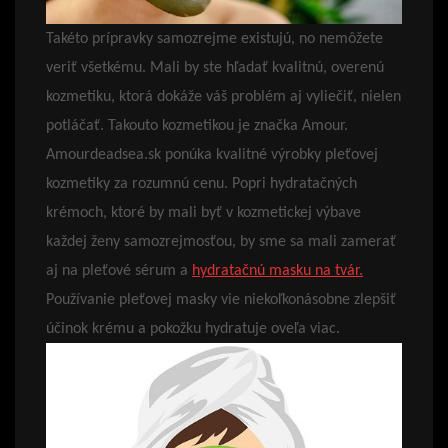
Takéto prípravky samozrejme existujú, no nemôžete
veriť všetkému. Mali by ste hľadať kvalitnú, overenú
kozmetiku, ktorá dokáže váš problém aj vyliečiť, nielen
potláčať. Takouto kozmetikou je značka Amour.
Amourdeadsea.sk ponúka kvalitné výrobky pleťovej
kozmetiky za rozumnú cenu. Popri hydratačných
krémoch, ktoré by mali byť v kozmetickej výbave
každej ženy samozrejmosťou, by sme sa mali zamerať
aj na pleťové sérum a
hydratačnú masku na tvár.
Používanie pleťovej masky vie niekoľkonásobne zlepšiť
účinok krému a pokožku hydratuje oveľa viac.