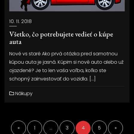
10. 11. 2018
Všetko, čo potrebujete vedieť o kúpe
auta
Nové vs staré Ako prvá otázka pred samotnou
kúpou auta je jasná. Kúpim si nové auto alebo už
ojazdené? Je to len vaša voľba, koľko ste
schopný zainvestovať do vozidla. […]
Nákupy
Stránkování
příspěvků
«
1
…
3
4
5
»