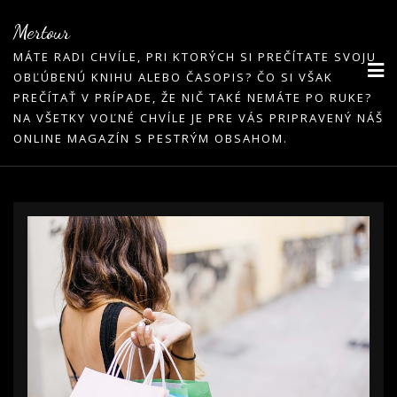
Skip
Mertour
to
MÁTE RADI CHVÍLE, PRI KTORÝCH SI PREČÍTATE SVOJU
content
OBĽÚBENÚ KNIHU ALEBO ČASOPIS? ČO SI VŠAK
PREČÍTAŤ V PRÍPADE, ŽE NIČ TAKÉ NEMÁTE PO RUKE?
NA VŠETKY VOĽNÉ CHVÍLE JE PRE VÁS PRIPRAVENÝ NÁŠ
ONLINE MAGAZÍN S PESTRÝM OBSAHOM.