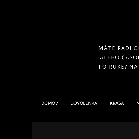
Skip
to
content
MÁTE RADI C
ALEBO ČASOP
PO RUKE? NA
DOMOV
DOVOLENKA
KRÁSA