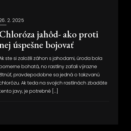
26. 2. 2025
Chloróza jahôd- ako proti
nej úspešne bojovať
Ak ste si založili záhon s jahodami, úroda bola
pomerne bohatá, no rastliny zaťali výrazne
žltnúť, pravdepodobne sa jedná o takzvanú
chlorózu. Ak teda na svojich rastlinách zbadáte
tento javy, je potrebné […]