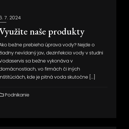
6. 7. 2024
Využite naše produkty
Ako bežne prebieha úprava vody? Nejde o
žiadny nevídaný jav, dezinfekcia vody v studni
Vodaservis sa bežne vykonáva v
domácnostiach, vo firmách či iných
inštitúciách, kde je pitná voda skutočne […]
Podnikanie